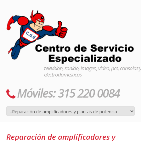
television, sonido, imagen, video, pcs, consolas 
electrodomesticos
Móviles: 315 220 0084
Reparación de amplificadores y