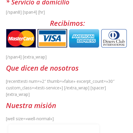
* Servicio a domicilio
[/span8] [span4] [hr]
Recibimos:
[/span4] [extra_wrap]
Que dicen de nosotros
[recenttesti num=»2″ thumb=»false» excerpt_count=»30″
custom_class=»testi-service»] [/extra_wrap] [spacer]
[extra_wrap]
Nuestra misión
[well size=»well-normal»]