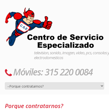
television, sonido, imagen, video, pcs, consolas 
electrodomesticos
Móviles: 315 220 0084
Porque contratarnos?