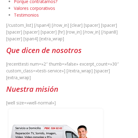
Porque contratarnos?
Valores corporativos
Testimonios
[/custom_list] [/span4] [/row_in] [clear] [spacer] [spacer]
[spacer] [spacer] [spacer] [hr] [row_in] [/row_in] [/span8]
[spacer] [span4] [extra_wrap]
Que dicen de nosotros
[recenttesti num=»2″ thumb=»false» excerpt_count=»30″
custom_class=»testi-service»] [/extra_wrap] [spacer]
[extra_wrap]
Nuestra misión
[well size=»well-normal»]