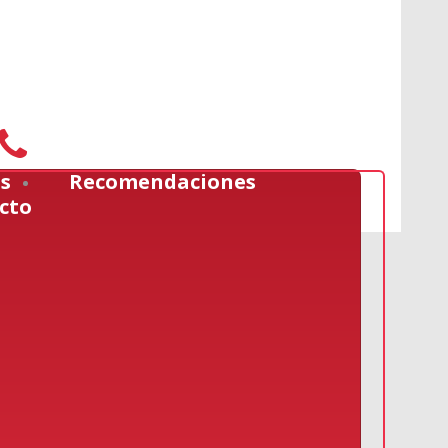
Móviles: 315 220 0084
s
Recomendaciones
cto