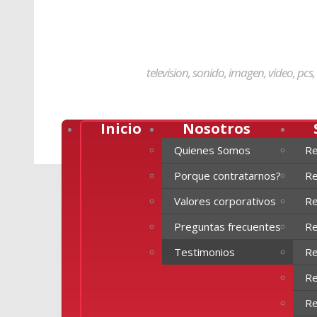
television, sonido, imagen, video, pcs
Inicio
Nosotros
Quienes Somos
Re
Porque contratarnos?
Re
Valores corporativos
Re
Preguntas frecuentes
Re
Testimonios
Re
Re
Re