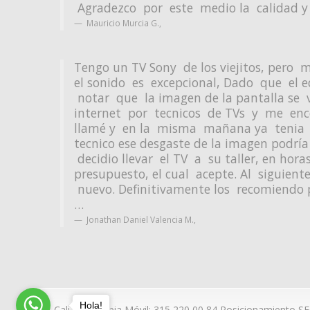
Agradezco por este medio la calidad y
Mauricio Murcia G.
,
Tengo un TV Sony de los viejitos, per
el sonido es excepcional, Dado que el
notar que la imagen de la pantalla se 
internet por tecnicos de TVs y me enco
llamé y en la misma mañana ya tenia e
tecnico ese desgaste de la imagen podría
decidio llevar el TV a su taller, en hor
presupuesto, el cual acepte. Al siguie
nuevo. Definitivamente los recomiendo
…
Jonathan Daniel Valencia M.
,
Hola!
Cali - Colombia Móvil: 315 220 00 84
Posicionamiento SEO